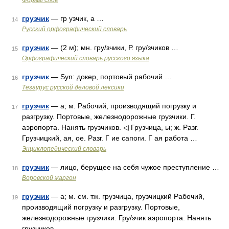
Формы слов
грузчик
— гр узчик, а …
14
Русский орфографический словарь
грузчик
— (2 м); мн. гру/зчики, Р. гру/зчиков …
15
Орфографический словарь русского языка
грузчик
— Syn: докер, портовый рабочий …
16
Тезаурус русской деловой лексики
грузчик
— а; м. Рабочий, производящий погрузку и
17
разгрузку. Портовые, железнодорожные грузчики. Г.
аэропорта. Нанять грузчиков. ◁ Грузчица, ы; ж. Разг.
Грузчицкий, ая, ое. Разг. Г ие сапоги. Г ая работа …
Энциклопедический словарь
грузчик
— лицо, берущее на себя чужое преступление …
18
Воровской жаргон
грузчик
— а; м. см. тж. грузчица, грузчицкий Рабочий,
19
производящий погрузку и разгрузку. Портовые,
железнодорожные грузчики. Гру/зчик аэропорта. Нанять
грузчиков …