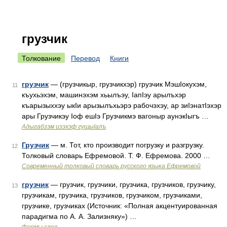
грузчик
Толкование
Перевод
Книги
грузчик
— (грузчикыр, грузчикхэр) грузчик МэшIокухэм,
11
къухьэхэм, машинэхэм хьылъэу, IапIэу арылъхэр
къарызыххэу ыкIи арызылъхьэрэ рабочэхэу, ар зиIэнатIэхэр
ары Грузчикэу Iоф ешIэ Грузчикмэ вагоныр аунэкIыгъ …
Адыгабзэм изэхэф гущыIалъ
Грузчик
— м. Тот, кто производит погрузку и разгрузку.
12
Толковый словарь Ефремовой. Т. Ф. Ефремова. 2000 …
Современный толковый словарь русского языка Ефремовой
грузчик
— грузчик, грузчики, грузчика, грузчиков, грузчику,
13
грузчикам, грузчика, грузчиков, грузчиком, грузчиками,
грузчике, грузчиках (Источник: «Полная акцентуированная
парадигма по А. А. Зализняку») …