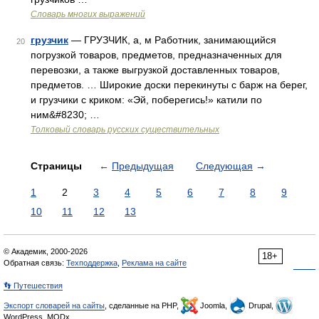
Словарь многих выражений
грузчик
— ГРУЗЧИК, а, м Работник, занимающийся
20
погрузкой товаров, предметов, предназначенных для
перевозки, а также выгрузкой доставленных товаров,
предметов. … Широкие доски перекинуты с барж на берег,
и грузчики с криком: «Эй, поберегись!» катили по
ним&#8230; …
Толковый словарь русских существительных
Страницы
←
Предыдущая
Следующая
→
1
2
3
4
5
6
7
8
9
10
11
12
13
© Академик, 2000-2026
18+
Обратная связь:
Техподдержка
,
Реклама на сайте
👣 Путешествия
Экспорт словарей на сайты
, сделанные на PHP,
Joomla,
Drupal,
WordPress, MODx.